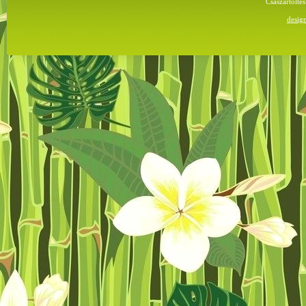
Császártölt
desig