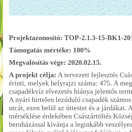
Projektazonosító: TOP-2.1.3-15-BK1-20
Támogatás mértéke: 100%
Megvalósítás vége: 2020.02.15.
A projekt célja:
A tervezett fejlesztés Csá
érinti, melyek helyrajzi száma: 475. A meg
csapadékvíz elvezetés hiánya jelentős term
A nyári hirtelen lezúduló csapadék számos
utcát, ezen belül az úttestet és a járdákat.
mérséklése érdekében Császártöltés Közs
beruházással kívánja a leginkább veszélyez