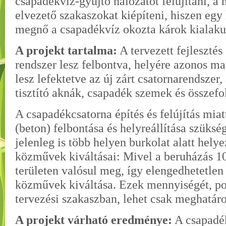
csapadékvíz-gyűjtő hálózatot felújítani, a
elvezető szakaszokat kiépíteni, hiszen egy
megnő a csapadékvíz okozta károk kialaku
A projekt tartalma:
A tervezett fejlesztés
rendszer lesz felbontva, helyére azonos m
lesz lefektetve az új zárt csatornarendszer
tisztító aknák, csapadék szemek és összefo
A csapadékcsatorna építés és felújítás mia
(beton) felbontása és helyreállítása szüks
jelenleg is több helyen burkolat alatt hely
közművek kiváltásai: Mivel a beruházás 
területen valósul meg, így elengedhetetlen
közművek kiváltása. Ezek mennyiségét, pon
tervezési szakaszban, lehet csak meghatáro
A projekt várható eredménye:
A csapadék