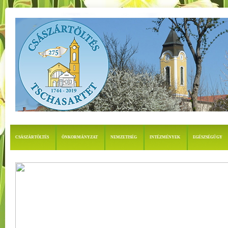
CSÁSZÁRTÖLTÉS
ÖNKORMÁNYZAT
NEMZETISÉG
INTÉZMÉNYEK
EGÉSZSÉGÜGY