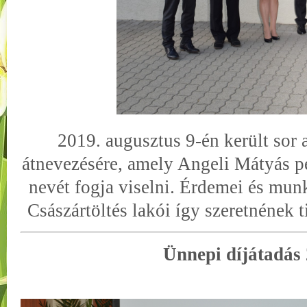
2019. augusztus 9-én került sor
átnevezésére, amely Angeli Mátyás
nevét fogja viselni. Érdemei és mun
Császártöltés lakói így szeretnének t
Ünnepi díjátadás