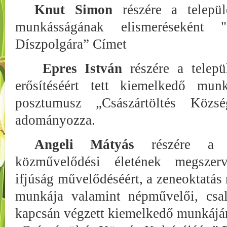
Knut Simon
részére a települé
munkásságának elismeréseként "
Díszpolgára” Címet
Epres István
részére a telepü
erősítéséért tett kiemelkedő munk
posztumusz „Császártöltés Közsé
adományozza.
Angeli Mátyás
részére a tel
közművelődési életének megszerv
ifjúság művelődéséért, a zeneoktatás 
munkája valamint népművelői, csal
kapcsán végzett kiemelkedő munkájá