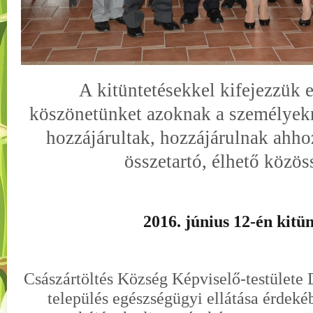
A kitüntetésekkel kifejezzük 
köszönetünket azoknak a személyek
hozzájárultak, hozzájárulnak ahho
összetartó, élhető közös
2016. június 12-én kitün
Császártöltés Község Képviselő-testülete D
település egészségügyi ellátása érdek