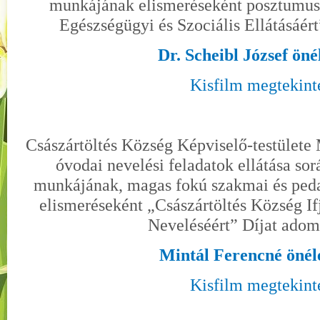
munkájának elismeréseként posztumus
Egészségügyi és Szociális Ellátásáér
Dr. Scheibl József öné
Kisfilm megtekint
Császártöltés Község Képviselő-testülete 
óvodai nevelési feladatok ellátása so
munkájának, magas fokú szakmai és peda
elismeréseként „Császártöltés Község If
Neveléséért” Díjat ado
Mintál Ferencné önél
Kisfilm megtekint