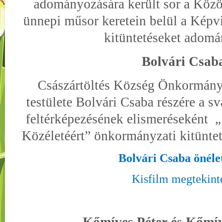
adományozására került sor a Köz
ünnepi műsor keretein belül a Képvis
kitüntetéseket adomá
Bolvári Csab
Császártöltés Község Önkormány
testülete Bolvári Csaba részére a s
feltérképezésének elismeréseként
„
Közéletéért” önkormányzati kitünte
Bolvári Csaba önéle
Kisfilm megtekint