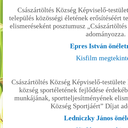
Császártöltés Község Képviselő-testület
település közösségi életének erősítéséért
elismeréseként posztumusz „Császártöltés
adományozza.
Epres István önélet
Kisfilm megtekint
Császártöltés Község Képviselő-testülete
község sportéletének fejlődése érdekéb
munkájának, sportteljesítményének elism
Község Sportjáért” Díjat 
Ledniczky János önél