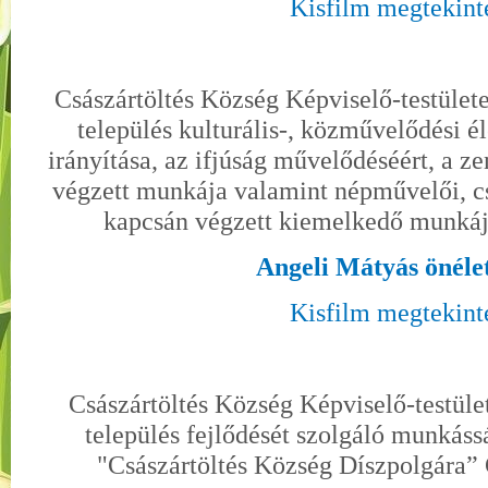
Kisfilm megtekint
Császártöltés Község Képviselő-testület
település kulturális-, közművelődési 
irányítása, az ifjúság művelődéséért, a ze
végzett munkája valamint népművelői, c
kapcsán végzett kiemelkedő munkáj
Angeli Mátyás önéle
Kisfilm megtekint
Császártöltés Község Képviselő-testüle
település fejlődését szolgáló munkás
"Császártöltés Község Díszpolgára