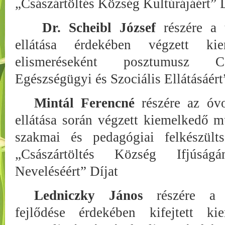
„Császártöltés Község Kultúrájáért” 
Dr. Scheibl József
részére a 
ellátása érdekében végzett ki
elismeréseként posztumusz Cs
Egészségügyi és Szociális Ellátásáért
Mintál Ferencné
részére az óvo
ellátása során végzett kiemelkedő 
szakmai és pedagógiai felkészülts
„Császártöltés Község Ifjúság
Neveléséért” Díjat
Ledniczky János
részére a k
fejlődése érdekében kifejtett k