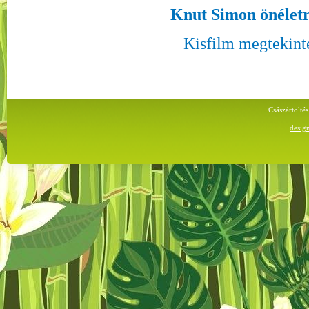
Knut Simon önélet
Kisfilm megtekint
Császártölt
desig