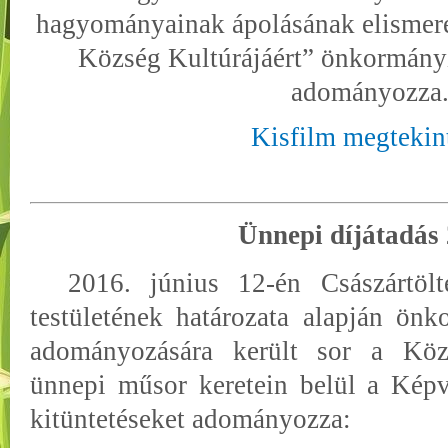
hagyományainak ápolásának elismer
Község Kultúrájáért” önkormányz
adományozza
Kisfilm megtekin
Ünnepi díjátadás
2016. június 12-én Császártöl
testületének határozata alapján önk
adományozására került sor a Kö
ünnepi műsor keretein belül a Képvi
kitüntetéseket adományozza: