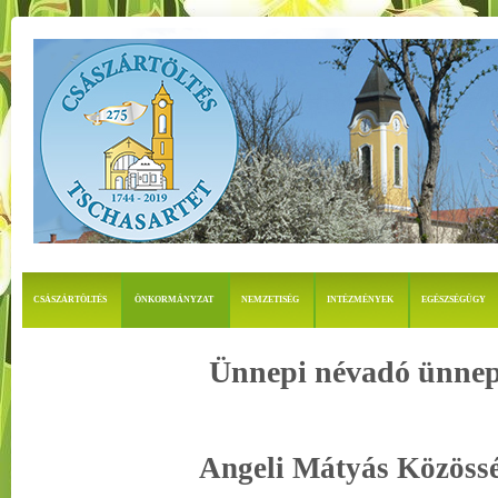
CSÁSZÁRTÖLTÉS
ÖNKORMÁNYZAT
NEMZETISÉG
INTÉZMÉNYEK
EGÉSZSÉGÜGY
Ünnepi névadó ünnep
Angeli Mátyás Közöss