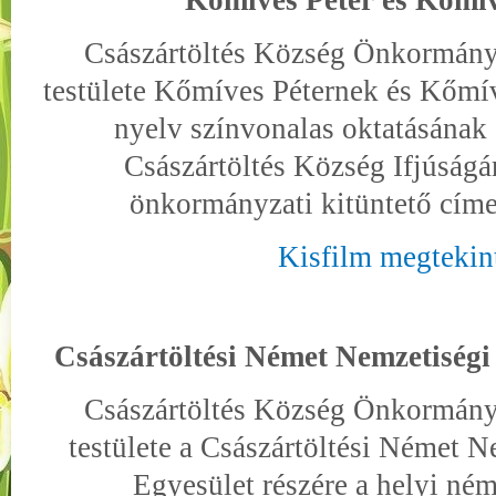
Kőmíves Péter és Kőmív
Császártöltés Község Önkormány
testülete Kőmíves Péternek és Kőmí
nyelv színvonalas oktatásának
Császártöltés Község Ifjúságá
önkormányzati kitüntető cím
Kisfilm megtekin
Császártöltési Német Nemzetiségi
Császártöltés Község Önkormány
testülete a Császártöltési Német N
Egyesület részére a helyi ném