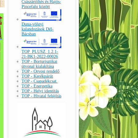
Császártöltés és Hajós-
Pincefalu között
Duna-völgyi
kalandozások Dél-
Bácsban
TOP_PLUSZ_1.2.1-
21-BK1-2022-00026
TOP - Borturisztikai
útvonal kialakítása
TOP - Orvosi rendelő
TOP - Kerékpárút
TOP - Csapadékcsat.
TOP - Energetika
TOP - Helyi identitás
TOP - Hivatal felújítás