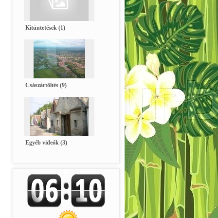
Kitüntetések (1)
Császártöltés (9)
Egyéb videók (3)