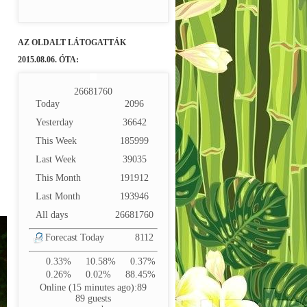
AZ OLDALT LÁTOGATTÁK
2015.08.06. ÓTA:
2
6
6
8
1
7
6
0
Today
2096
Yesterday
36642
This Week
185999
Last Week
39035
This Month
191912
Last Month
193946
All days
26681760
Forecast Today
8112
0.33%
10.58%
0.37%
0.26%
0.02%
88.45%
Online (15 minutes ago):89
89 guests