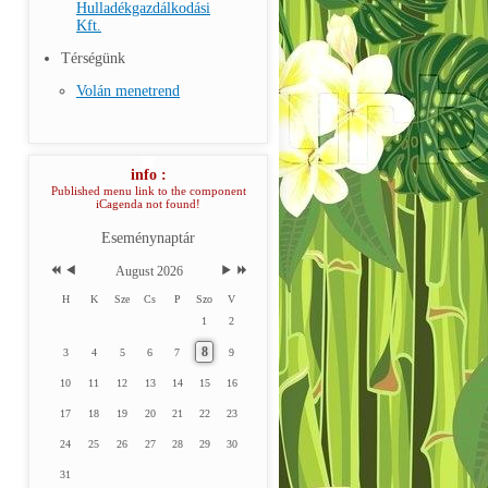
Hulladékgazdálkodási
Kft.
Térségünk
Volán menetrend
info :
Published menu link to the component
iCagenda not found!
Eseménynaptár
August 2026
H
K
Sze
Cs
P
Szo
V
1
2
8
3
4
5
6
7
9
10
11
12
13
14
15
16
17
18
19
20
21
22
23
24
25
26
27
28
29
30
31