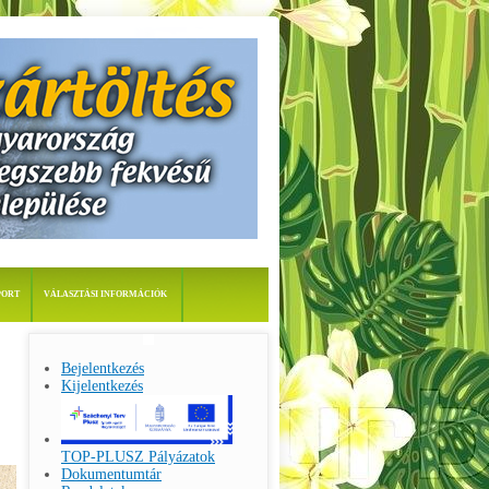
PORT
VÁLASZTÁSI INFORMÁCIÓK
Bejelentkezés
Kijelentkezés
TOP-PLUSZ Pályázatok
Dokumentumtár