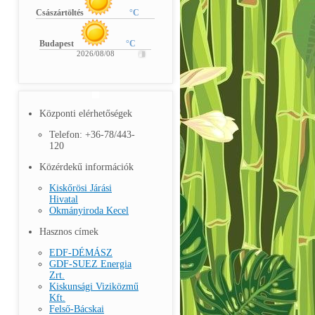
Császártöltés
°C
Budapest
°C
2026/08/08
Központi elérhetőségek
Telefon: +36-78/443-
120
Közérdekű információk
Kiskőrösi Járási
Hivatal
Okmányiroda Kecel
Hasznos címek
EDF-DÉMÁSZ
GDF-SUEZ Energia
Zrt.
Kiskunsági Viziközmű
Kft.
Felső-Bácskai