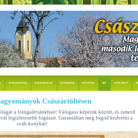
G
INTÉZMÉNYEK
EGÉSZSÉGÜGY
EGYHÁZAK
KULTÚRA
SÉF
CIVIL ÉLET
S
hagyományok Császártöltésen
világát a fotógalériánkban! Válogass képeink között, és ismerd
ivál legízletesebb fogásait. Garantáltan meg fogod kedvelni a
sváb konyhát!