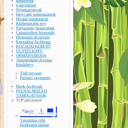
Rendeletek
e-ügyintézés
Nyomtatványok
Helyi adó számlaszámok
Hivatal munkatársai
Közbeszerzési terv
Pályázatok, beszerzések
Császártöltési hírmondó
Hírmondó Archívum
Képgaléria Archívum
KÖZADATKERESŐ
ÜGYFÉLKAPU
OKMÁNYIRODA
Településképi Arculati
Kézikönyv
TAK tervezet
Partneri egyeztetés
Hírek Archívum
FELHALMOZÁSI
TÁMOGATÁSOK
TOP pályázatok
Turisztikai célú
kerékpárút építése