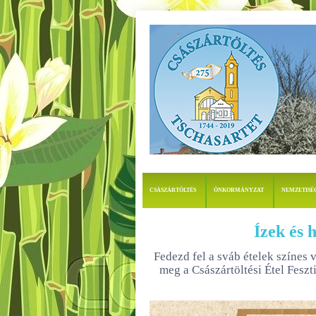
CSÁSZÁRTÖLTÉS
ÖNKORMÁNYZAT
NEMZETISÉ
Ízek és 
Fedezd fel a sváb ételek színes 
meg a Császártöltési Étel Feszt