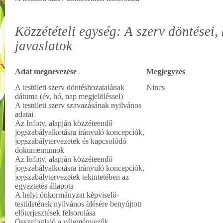
Közzétételi egység: A szerv döntései, 
javaslatok
Adat megnevezése
Megjegyzés
A testületi szerv döntéshozatalának
Nincs
dátuma (év, hó, nap megjelöléssel)
A testületi szerv szavazásának nyilvános
adatai
Az Infotv. alapján közzéteendő
jogszabályalkotásra irányuló koncepciók,
jogszabálytervezetek és kapcsolódó
dokumentumok
Az Infotv. alapján közzéteendő
jogszabályalkotásra irányuló koncepciók,
jogszabálytervezetek tekintetében az
egyeztetés állapota
A helyi önkormányzat képviselő-
testületének nyilvános ülésére benyújtott
előterjesztések felsorolása
Összefoglaló a véleményezők