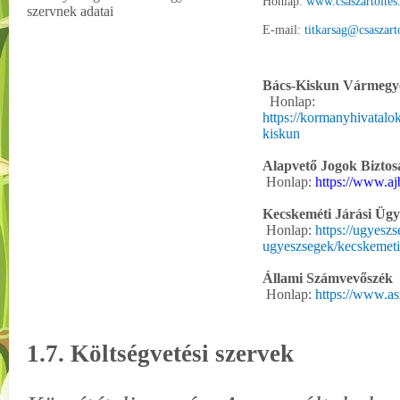
Honlap:
www.csaszartoltes
szervnek adatai
E-mail:
titkarsag@csaszart
Bács-Kiskun Vármegy
Honlap:
https://kormanyhivatalo
kiskun
Alapvető Jogok Biztos
Honlap:
https://www.aj
Kecskeméti Járási Ügy
Honlap:
https://ugyeszs
ugyeszsegek/kecskemeti
Állami Számvevőszék
Honlap:
https://www.as
1.7. Költségvetési szervek