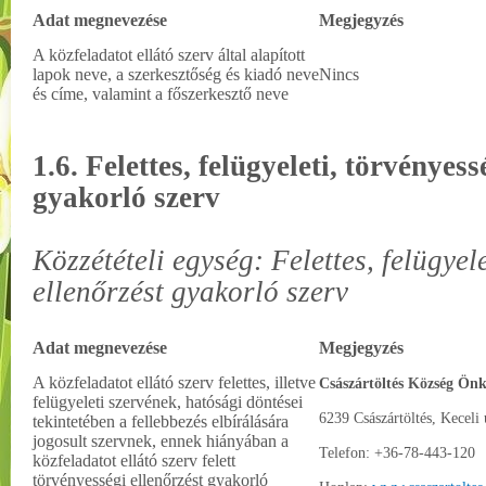
Adat megnevezése
Megjegyzés
A közfeladatot ellátó szerv által alapított
lapok neve, a szerkesztőség és kiadó neve
Nincs
és címe, valamint a főszerkesztő neve
1.6. Felettes, felügyeleti, törvényess
gyakorló szerv
Közzétételi egység: Felettes, felügyel
ellenőrzést gyakorló szerv
Adat megnevezése
Megjegyzés
A közfeladatot ellátó szerv felettes, illetve
Császártöltés Község Ön
felügyeleti szervének, hatósági döntései
6239 Császártöltés, Keceli 
tekintetében a fellebbezés elbírálására
jogosult szervnek, ennek hiányában a
Telefon: +36-78-443-120
közfeladatot ellátó szerv felett
törvényességi ellenőrzést gyakorló