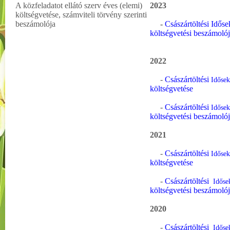
A közfeladatot ellátó szerv éves (elemi)
2023
költségvetése, számviteli törvény szerinti
beszámolója
-
Császártöltési Idős
költségvetési beszámoló
2022
-
Császártöltési
Idősek
költségvetése
-
Császártöltési
Időse
költségvetési beszámoló
2021
-
Császártöltési
Időse
költségvetése
-
Császártöltési
Időse
költségvetési beszámoló
2020
-
Császártöltési
Időse