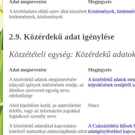
Adat megnevezése
Megjegyzés
A közfeladatot ellátó szerv által közzétett
Közlemények, hirdetmé
hirdetmények, közlemények
2.9. Közérdekű adat igénylése
Közzétételi egység: Közérdekű adatok
Adat megnevezése
Megjegyzés
A közérdekű adatok megismerésére
A közérdekű adatok meg
irányuló igények intézésének rendje, az
teljesítésének rendjéről 
illetékes szervezeti egység neve,
elérhetősége
Ahol kijelölésre kerül, az adatvédelmi
Nincs
felelős, vagy az információs jogokkal
foglalkozó személy neve
A közérdekű adatokkal kapcsolatos
A Császártöltési Idősek 
kötelező statisztikai adatszolgáltatás adott
adatigénylésekkel kapcso