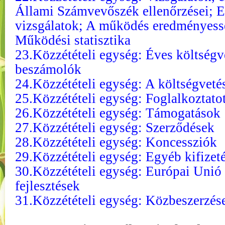
Állami Számvevőszék ellenőrzései; E
vizsgálatok; A működés eredményessé
Működési statisztika
23.Közzétételi egység: Éves költségv
beszámolók
24.Közzétételi egység: A költségveté
25.Közzétételi egység: Foglalkoztato
26.Közzétételi egység: Támogatások
27.Közzétételi egység: Szerződések
28.Közzétételi egység: Koncessziók
29.Közzétételi egység: Egyéb kifizet
30.Közzétételi egység: Európai Unió 
fejlesztések
31.Közzétételi egység: Közbeszerzés