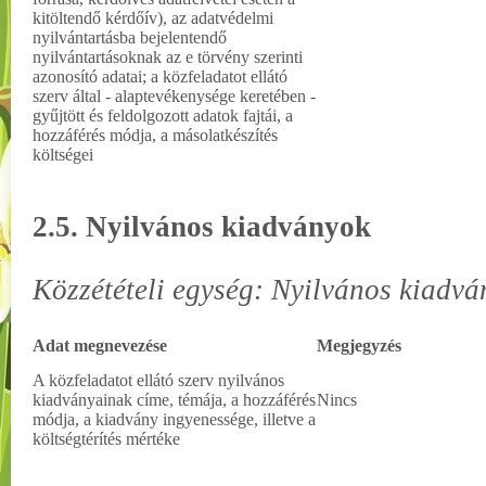
kitöltendő kérdőív), az adatvédelmi
nyilvántartásba bejelentendő
nyilvántartásoknak az e törvény szerinti
azonosító adatai; a közfeladatot ellátó
szerv által - alaptevékenysége keretében -
gyűjtött és feldolgozott adatok fajtái, a
hozzáférés módja, a másolatkészítés
költségei
2.5. Nyilvános kiadványok
Közzétételi egység: Nyilvános kiadvá
Adat megnevezése
Megjegyzés
A közfeladatot ellátó szerv nyilvános
kiadványainak címe, témája, a hozzáférés
Nincs
módja, a kiadvány ingyenessége, illetve a
költségtérítés mértéke