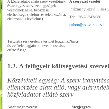
A közfeladatot ellátó szerv vezetőinek
A szervezet vezetői
és az egyes szervezeti egységek
Intézményvezető: Flaisz
vezetőinek neve, beosztása,
elérhetősége (telefon- és telefaxszáma,
Tel: +36-78/543-080
elektronikus levélcíme)
otthon@csaszartoltes.hu
Testületi szerv esetén a testület létszáma,
Nincs
összetétele, tagjainak neve, beosztása,
elérhetősége
1.2. A felügyelt költségvetési szerve
Közzétételi egység: A szerv irányítása
ellenőrzése alatt álló, vagy alárend
közfeladatot ellátó szerv
Adat megnevezése
Megjegyzés