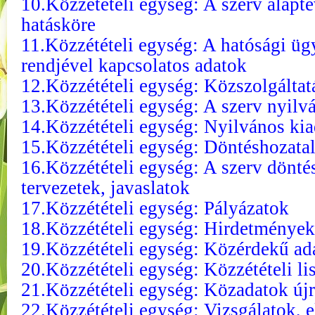
10.Közzétételi egység: A szerv alapte
hatásköre
11.Közzétételi egység: A hatósági üg
rendjével kapcsolatos adatok
12.Közzétételi egység: Közszolgáltat
13.Közzétételi egység: A szerv nyilvá
14.Közzétételi egység: Nyilvános ki
15.Közzétételi egység: Döntéshozatal
16.Közzétételi egység: A szerv dönté
tervezetek, javaslatok
17.Közzétételi egység: Pályázatok
18.Közzétételi egység: Hirdetmények
19.Közzétételi egység: Közérdekű ad
20.Közzétételi egység: Közzétételi li
21.Közzétételi egység: Közadatok új
22.Közzétételi egység: Vizsgálatok, el