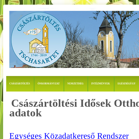
CSÁSZÁRTÖLTÉS
ÖNKORMÁNYZAT
NEMZETISÉG
INTÉZMÉNYEK
EGÉSZSÉGÜGY
Császártöltési Idősek Ott
adatok
Egységes Közadatkereső Rendszer