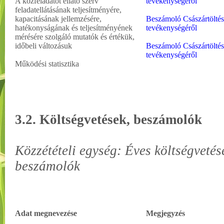
A közfeladatot ellátó szerv
tevékenységéről
feladatellátásának teljesítményére,
kapacitásának jellemzésére,
Beszámoló
Császártölté
hatékonyságának és teljesítményének
tevékenységéről
mérésére szolgáló mutatók és értékük,
időbeli változásuk
Beszámoló
Császártölté
tevékenységéről
Működési statisztika
3.2. Költségvetések, beszámolók
Közzétételi egység: Éves költségvetés
beszámolók
Adat megnevezése
Megjegyzés