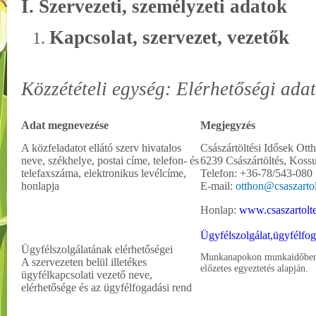
I. Szervezeti, személyzeti adatok
Kapcsolat, szervezet, vezetők
Közzétételi egység: Elérhetőségi ada
Adat megnevezése
Megjegyzés
A közfeladatot ellátó szerv hivatalos
Császártöltési Idősek Ott
neve, székhelye, postai címe, telefon- és
6239 Császártöltés, Kossu
telefaxszáma, elektronikus levélcíme,
Telefon: +36-78/543-080
honlapja
E-mail:
otthon@csaszartol
Honlap:
www.csaszartolt
Ügyfélszolgálat,ügyfélfog
Ügyfélszolgálatának elérhetőségei
Munkanapokon munkaidőben 9
A szervezeten belül illetékes
előzetes egyeztetés alapján.
ügyfélkapcsolati vezető neve,
elérhetősége és az ügyfélfogadási rend