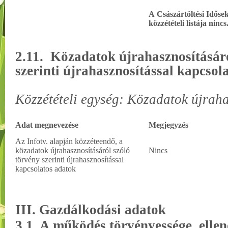
A
Császártöltési Idős
közzétételi listája nincs
2.11. Közadatok újrahasznosításáró
szerinti
újrahasznosítással kapcsol
Közzétételi egység: Közadatok újrah
Adat megnevezése
Megjegyzés
Az Infotv. alapján közzéteendő, a
közadatok újrahasznosításáról szóló
Nincs
törvény szerinti újrahasznosítással
kapcsolatos adatok
III. Gazdálkodási adatok
3.1. A működés törvényessége, elle