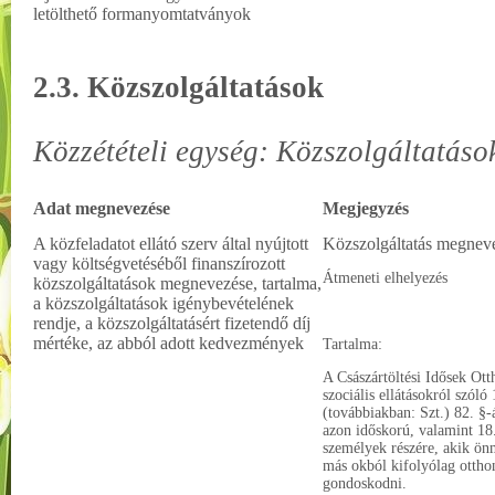
letölthető formanyomtatványok
2.3. Közszolgáltatások
Közzétételi egység: Közszolgáltatáso
Adat megnevezése
Megjegyzés
A közfeladatot ellátó szerv által nyújtott
Közszolgáltatás megnev
vagy költségvetéséből finanszírozott
Átmeneti elhelyezés
közszolgáltatások megnevezése, tartalma,
a közszolgáltatások igénybevételének
rendje, a közszolgáltatásért fizetendő díj
mértéke, az abból adott kedvezmények
Tartalma:
A Császártöltési Idősek Otth
szociális ellátásokról szóló
(továbbiakban: Szt.) 82. §-
azon időskorú, valamint 18.
személyek részére, akik ön
más okból kifolyólag otth
gondoskodni.