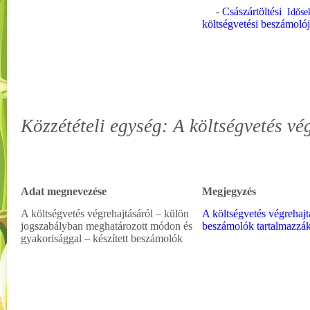
-
Császártöltési
Időse
költségvetési beszámoló
Közzétételi egység: A költségvetés vé
Adat megnevezése
Megjegyzés
A költségvetés végrehajtásáról – külön
A költségvetés végrehaj
jogszabályban meghatározott módon és
beszámolók tartalmazzá
gyakorisággal – készített beszámolók