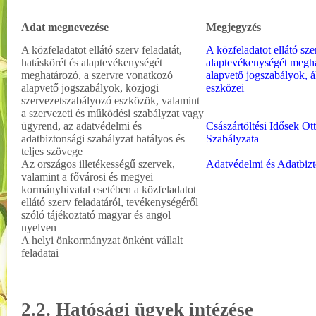
Adat megnevezése
Megjegyzés
A közfeladatot ellátó szerv feladatát,
A közfeladatot ellátó szer
hatáskörét és alaptevékenységét
alaptevékenységét megha
meghatározó, a szervre vonatkozó
alapvető jogszabályok, á
alapvető jogszabályok, közjogi
eszközei
szervezetszabályozó eszközök, valamint
a szervezeti és működési szabályzat vagy
ügyrend, az adatvédelmi és
Császártöltési Idősek O
adatbiztonsági szabályzat hatályos és
Szabályzata
teljes szövege
Az országos illetékességű szervek,
Adatvédelmi és Adatbizt
valamint a fővárosi és megyei
kormányhivatal esetében a közfeladatot
ellátó szerv feladatáról, tevékenységéről
szóló tájékoztató magyar és angol
nyelven
A helyi önkormányzat önként vállalt
feladatai
2.2. Hatósági ügyek intézése