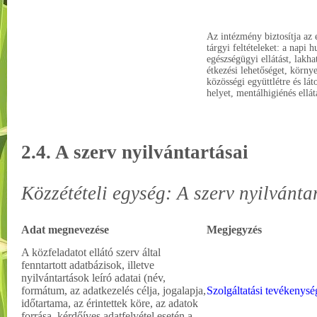
Az intézmény biztosítja az 
tárgyi feltételeket: a napi 
egészségügyi ellátást, lakha
étkezési lehetőséget, környez
közösségi együttlétre és lá
helyet, mentálhigiénés ellát
2.4. A szerv nyilvántartásai
Közzétételi egység: A szerv nyilvánta
Adat megnevezése
Megjegyzés
A közfeladatot ellátó szerv által
fenntartott adatbázisok, illetve
nyilvántartások leíró adatai (név,
formátum, az adatkezelés célja, jogalapja,
Szolgáltatási tevékenysé
időtartama, az érintettek köre, az adatok
forrása, kérdőíves adatfelvétel esetén a