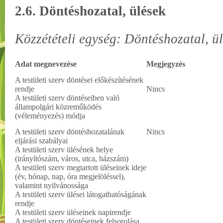
2.6. Döntéshozatal, ülések
Közzétételi egység: Döntéshozatal, ü
Adat megnevezése
Megjegyzés
A testületi szerv döntései előkészítésének
rendje
Nincs
A testületi szerv döntéseiben való
állampolgári közreműködés
(véleményezés) módja
A testületi szerv döntéshozatalának
Nincs
eljárási szabályai
A testületi szerv ülésének helye
(irányítószám, város, utca, házszám)
A testületi szerv megtartott üléseinek ideje
(év, hónap, nap, óra megjelöléssel),
valamint nyilvánossága
A testületi szerv ülései látogathatóságának
rendje
A testületi szerv üléseinek napirendje
A testületi szerv döntéseinek felsorolása