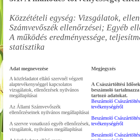
Közzétételi egység: Vizsgálatok, ellen
Számvevőszék ellenőrzései; Egyéb ell
A működés eredményessége, teljesít
statisztika
Adat megnevezése
Megjegyzés
A közfeladatot ellátó szervnél végzett
alaptevékenységgel kapcsolatos
A Császártöltési Időse
vizsgálatok, ellenőrzések nyilvános
beszámoló tartalmazza 
megállapításai
tartozó adatokat.
Beszámoló Császártöltés
Az Állami Számvevőszék
tevékenységéről
ellenőrzéseinek nyilvános megállapításai
Beszámoló
Császártölté
A szervre vonatkozó egyéb ellenőrzések,
tevékenységéről
vizsgálatok, nyilvános megállapításai
Beszámoló
Császártölté