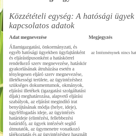
Közzétételi egység: A hatósági ügyek 
kapcsolatos adatok
Adat megnevezése
Megjegyzés
Államigazgatási, önkormányzati, és
egyéb hatósági ügyekben ügyfajtánként
az Intézménynek nincs ha
és eljárástípusonként a hatáskörrel
rendelkező szerv megnevezése, hatáskör
gyakorlásának átruházása esetén a
ténylegesen eljáró szerv megnevezése,
illetékességi területe, az ügyintézéshez
szükséges dokumentumok, okmányok,
eljárási illetékek (igazgatási szolgáltatási
díjak) meghatározása, alapvető eljárási
szabályok, az eljárást megindító irat
benyújtásának módja (helye, ideje),
ügyfélfogadás ideje, az ügyintézés
határideje (elintézési, fellebbezési
határidő), az ügyek intézését segítő
útmutatók, az ügymenetre vonatkozó
tájékoztatás és az ügyintézéshez használt