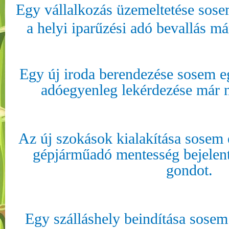
Egy vállalkozás üzemeltetése sose
a helyi iparűzési adó bevallás má
Egy új iroda berendezése sosem eg
adóegyenleg lekérdezése már n
Az új szokások kialakítása sosem 
gépjárműadó mentesség bejelent
gondot.
Egy szálláshely beindítása sosem