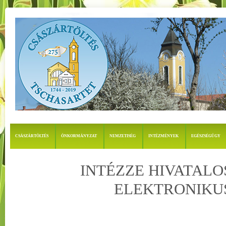
CSÁSZÁRTÖLTÉS
ÖNKORMÁNYZAT
NEMZETISÉG
INTÉZMÉNYEK
EGÉSZSÉGÜGY
INTÉZZE HIVATALO
ELEKTRONIKU