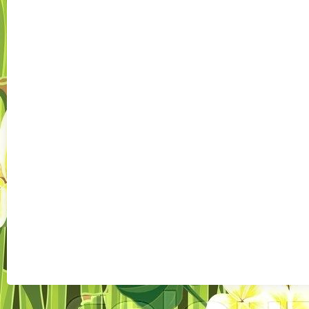
Császártölt
desig